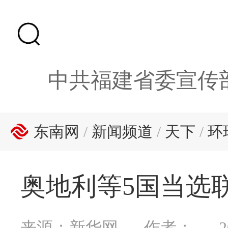
中共福建省委宣传
东南网
/
新闻频道
/
天下
/
环
奥地利等5国当选
来源：新华网
作者：
2