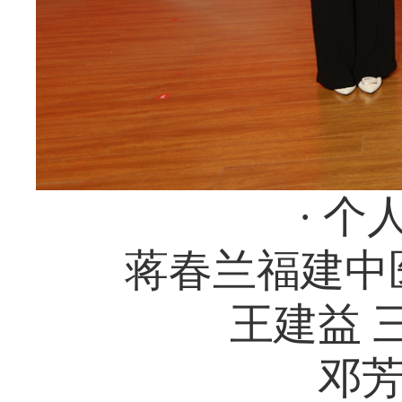
· 个
蒋春兰福建中
王建益 
邓芳