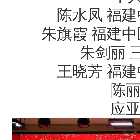
陈水凤 福
朱旗霞 福建
朱剑丽 
王晓芳 福
陈丽
应亚