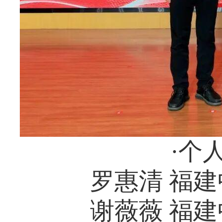
·个
罗惠清 福
谢薇薇 福