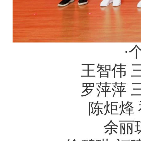
·
王智伟 
罗萍萍 
陈炬烽
余丽