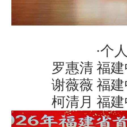
·个
罗惠清 福
谢薇薇 福
柯清月 福