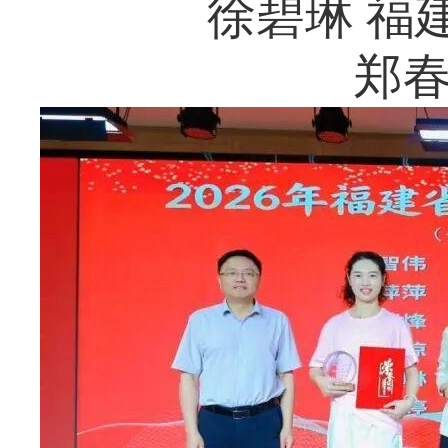
徐碧琳 福
郑春