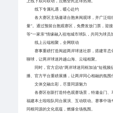
上线下双向联动，点燃全民足球热潮。
线下专属礼遇，暖心赴约
各大赛区主场邀请台胞来闽观球，并广泛组织
量”。通过预留台胞观赛区，免费发放门票，迎接
等“一家亲”情缘融入祖地城市球队，共同为球员
线上云端相聚，全网联动
赛事重磅打造闽超两岸球迷社群，搭建常态
聊球，让两岸球迷跨越山海、云端相聚。
同时，官方启动“两岸球迷同框加油”短视
播、官方平台重磅展播，让两岸同心相融的氛围
文体交融出彩，尽显同源魅力
各赛区创新打造特色观赛场景，特邀金门、
福建本土啦啦队同台展演、互动联动。赛事中场
同根同源的文化底蕴，燃爆全场氛围。