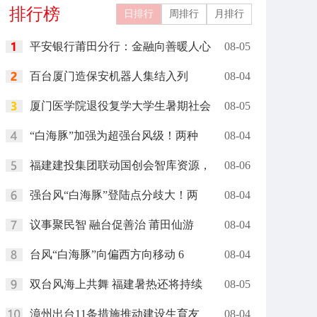
排行榜
日排行
周排行
月排行
平安银行莆田分行：金融向善暖人心
08-05
百台厦门造保安机器人集结入列
08-04
厦门医学院退役复学大学生暑期社会
08-05
“白海豚”加强为超强台风级！两种
08-04
福建建投集团联动国创会智库资源，
08-06
强台风“白海豚”登陆点分歧大！两
08-04
议事聚民智 融台促善治 莆田仙游
08-04
台风“白海豚”向偏西方向移动 6
08-04
双台风海上共舞 福建暑热还将持续
08-05
漳州出台11条措施推动建设生育友
08-04