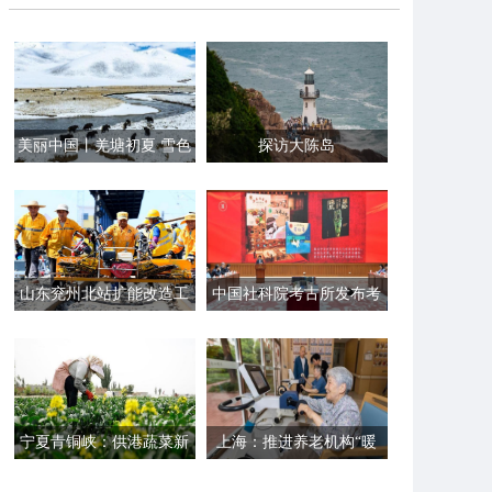
美丽中国丨羌塘初夏 雪色
探访大陈岛
连绵
山东兖州北站扩能改造工
中国社科院考古所发布考
程全面竣工
古领域研究成果
宁夏青铜峡：供港蔬菜新
上海：推进养老机构“暖
鲜上市
屋焕新”