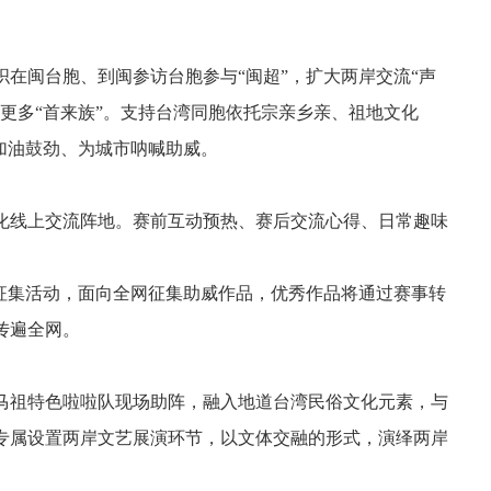
在闽台胞、到闽参访台胞参与“闽超”，扩大两岸交流“声
更多“首来族”。支持台湾同胞依托宗亲乡亲、祖地文化
加油鼓劲、为城市呐喊助威。
化线上交流阵地。赛前互动预热、赛后交流心得、日常趣味
频征集活动，面向全网征集助威作品，优秀作品将通过赛事转
传遍全网。
马祖特色啦啦队现场助阵，融入地道台湾民俗文化元素，与
专属设置两岸文艺展演环节，以文体交融的形式，演绎两岸