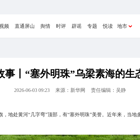
视频
直通屏山
舆情
时评
辟谣
专题
悦读
地市
故事丨“塞外明珠”乌梁素海的生
2026-06-03 09:23
来源：新华网
责任编辑：吴静
旗，地处黄河“几字弯”顶部，有“塞外明珠”美誉。近年来，当
。