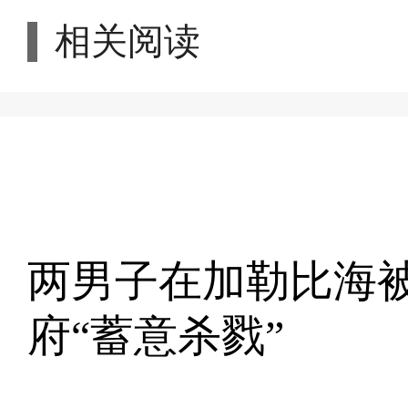
相关阅读
两男子在加勒比海被
府“蓄意杀戮”