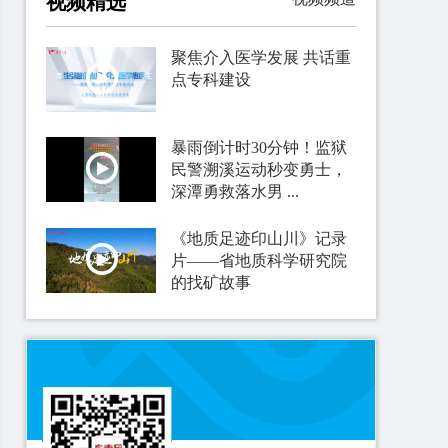
视频精选
聚焦介入医学发展 共话重
点专科建设
暴雨倒计时30分钟！监狱
民警溯溪运动秒变勇士，
深潭勇救落水男 ...
《地质足迹印山川》记录
片——省地质科学研究院
的找矿故事