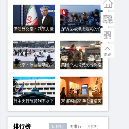
伊朗外交部：武装力量
探访世界海拔最高的铁
将全力应对任何侵犯
路信号工区
北京：冰雪运动热
美国个人消费支出价格
指数上涨 通胀压力持
续
日本央行维持利率水平
柬埔寨国家博物馆精美
不变 上调2026财年通
文物亮相海南
胀预期
排行榜
日排行
周排行
月排行