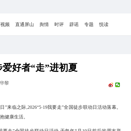
视频
直通屏山
舆情
时评
辟谣
专题
悦读
步爱好者“走”进初夏
华黎
”来临之际,2026“5·19我要走”全国徒步联动日活动落幕。
拥抱健康生活。
9我要走”全国徒步联动日活动,于每年5月19日前后的周末举