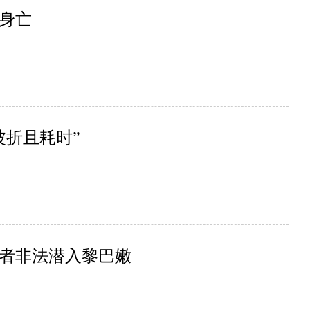
身亡
波折且耗时”
者非法潜入黎巴嫩