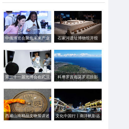
中俄博览会聚焦未来产业
石家河遗址博物馆开馆
第二十一届光博会在武汉
科摩罗首都莫罗尼掠影
开幕
西藏山南精品文物展讲述
文化中国行丨南洋帆影远
千年民族交融佳话
文昌侨韵浓