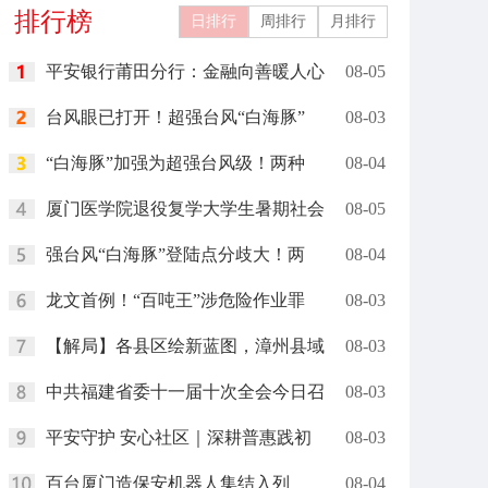
排行榜
日排行
周排行
月排行
平安银行莆田分行：金融向善暖人心
08-05
台风眼已打开！超强台风“白海豚”
08-03
“白海豚”加强为超强台风级！两种
08-04
厦门医学院退役复学大学生暑期社会
08-05
强台风“白海豚”登陆点分歧大！两
08-04
龙文首例！“百吨王”涉危险作业罪
08-03
【解局】各县区绘新蓝图，漳州县域
08-03
中共福建省委十一届十次全会今日召
08-03
平安守护 安心社区｜深耕普惠践初
08-03
百台厦门造保安机器人集结入列
08-04