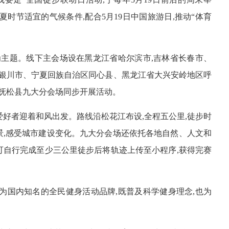
用初夏时节适宜的气候条件,配合5月19日中国旅游日,推动“体育
主题。线下主会场设在黑龙江省哈尔滨市,吉林省长春市、
银川市、宁夏回族自治区同心县、黑龙江省大兴安岭地区呼
抚松县九大分会场同步开展活动。
爱好者迎着和风出发。路线沿松花江布设,全程五公里,徒步时
景,感受城市建设变化。九大分会场还依托各地自然、人文和
可自行完成至少三公里徒步后将轨迹上传至小程序,获得完赛
成为国内知名的全民健身活动品牌,既普及科学健身理念,也为