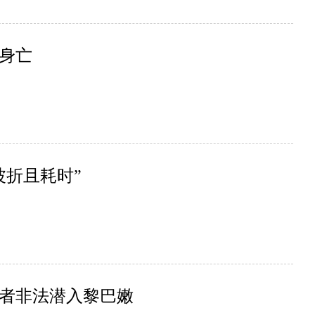
身亡
波折且耗时”
者非法潜入黎巴嫩