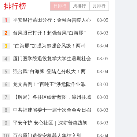
排行榜
日排行
周排行
月排行
平安银行莆田分行：金融向善暖人心
08-05
台风眼已打开！超强台风“白海豚”
08-03
“白海豚”加强为超强台风级！两种
08-04
厦门医学院退役复学大学生暑期社会
08-05
强台风“白海豚”登陆点分歧大！两
08-04
龙文首例！“百吨王”涉危险作业罪
08-03
【解局】各县区绘新蓝图，漳州县域
08-03
中共福建省委十一届十次全会今日召
08-03
平安守护 安心社区｜深耕普惠践初
08-03
百台厦门造保安机器人集结入列
08-04