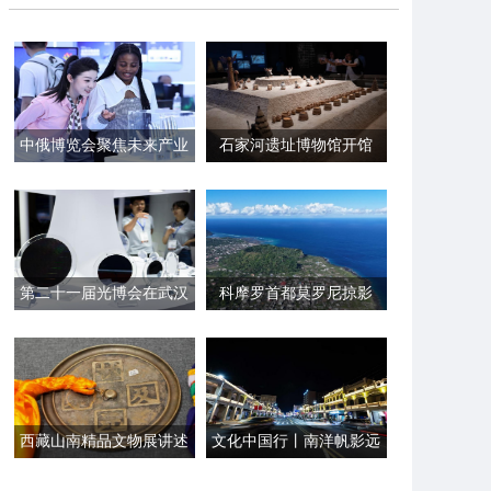
中俄博览会聚焦未来产业
石家河遗址博物馆开馆
第二十一届光博会在武汉
科摩罗首都莫罗尼掠影
开幕
西藏山南精品文物展讲述
文化中国行丨南洋帆影远
千年民族交融佳话
文昌侨韵浓