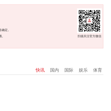
。
击确定。
圈。
扫描关注官方微信
快讯
国内
国际
娱乐
体育