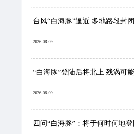
台风“白海豚”逼近 多地路段封
2026-08-09
“白海豚”登陆后将北上 残涡可
2026-08-09
四问“白海豚”：将于何时何地登