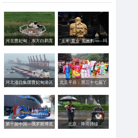
河北曹妃甸：东方白鹳育
“玉米·黄金·美洲豹——玛
雏
雅与安第斯古代文明”大
展在首都博物馆开幕
河北港口集团曹妃甸港区
北京平谷：第三十七届丫
实现40万吨船舶满载直航
髻山庙会开幕
直靠
第十届中国—俄罗斯博览
北京：降雨持续
会迎公众开放日