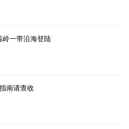
温岭一带沿海登陆
方指南请查收