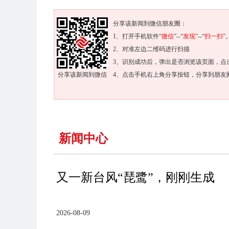
分享该新闻到微信朋友圈：
1、打开手机软件“
微信
”--“
发现
”--“
扫一扫
”
2、对准左边二维码进行扫描
3、识别成功后，弹出是否浏览该页面，点
分享该新闻到微信
4、点击手机右上角分享按钮，分享到朋友
新闻中心
又一新台风“琵鹭”，刚刚生成
2026-08-09