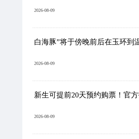
2026-08-09
白海豚”将于傍晚前后在玉环到
2026-08-09
新生可提前20天预约购票！官
2026-08-09