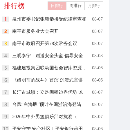
排行榜
日排行
周排行
月排行
泉州市委书记张毅恭接受纪律审查和
08-07
南平市服务业大会召开
08-07
南平市政府召开第78次常务会议
08-07
三明泰宁：赠送安全头盔 倡导安全
08-08
福建建投集团联动国创会智库资源，
08-06
《黎明前的战斗》首演 沉浸式宣讲
08-06
长汀古城镇：立足闽赣边界优势 以
08-07
台风“白海豚”预计在闽浙沿海登陆
08-07
2026年中外男篮俱乐部对抗赛（
08-07
平安守护 安心社区｜平安银行莆田
08-06