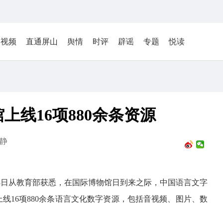
视频
直通屏山
舆情
时评
辟谣
专题
悦读
线16项880余条资源
静
18日从教育部获悉，在国际博物馆日到来之际，中国语言文字
上线16项880余条语言文化数字资源，包括音视频、图片、数