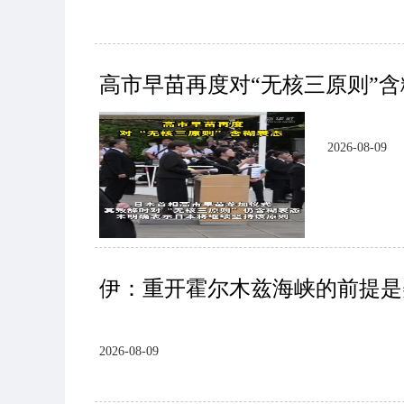
高市早苗再度对“无核三原则”
2026-08-09
伊：重开霍尔木兹海峡的前提是
2026-08-09