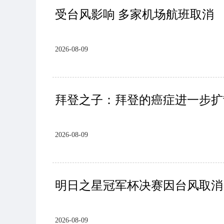
受台风影响 多家机场航班取消
2026-08-09
拜登之子：拜登的癌症进一步扩
2026-08-09
明日之星冠军杯决赛因台风取消
2026-08-09