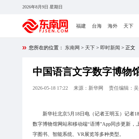
2026年8月9日 星期日
福建
台海
海外
天下
您所在的位置：
东南网
>
天下
>
即时新闻
> 正文
中国语言文字数字博物馆上
2026-05-18 17:22
来源：新华网
责任编辑：吴
新华社北京5月18日电（记者王明玉）记者
数字博物馆网站和移动端“语博”App同步更新，
字图书、智能系统、VR展览等多种类型。