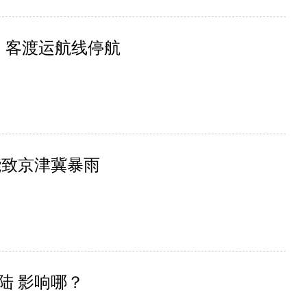
闭 客渡运航线停航
能致京津冀暴雨
陆 影响哪？