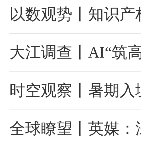
以数观势丨知识产
大江调查丨AI“筑
时空观察丨暑期入
全球瞭望丨英媒：