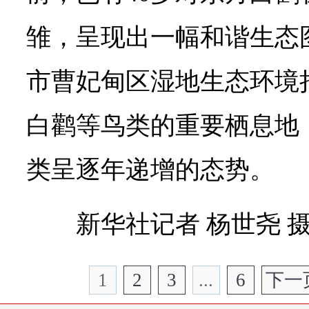
雏，呈现出一幅和谐生态
市曹妃甸区湿地生态环境
白鹳等鸟类的重要栖息地
类呈逐年递增的态势。
新华社记者 杨世尧 
1
2
3
...
6
下一