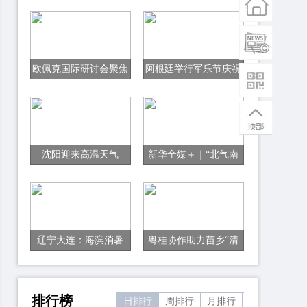
欧佩克国际研讨会聚焦
阿根廷举行军乐节庆祝
能源转型 呼吁加强全
独立日
球合作
沈阳迎来高温天气
新华全媒＋｜“北气南
下”能源大通道输送天
然气突破1000亿立方米
辽宁大连：海滨消暑
粤桂协作助力苗乡“清
凉经济”发展
排行榜
日排行
周排行
月排行