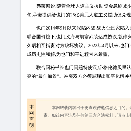
弗莱彻说,随着全球人道主义援助资金急剧减少
旬,承诺提供给也门的25亿美元人道主义援助仅兑现2.
也门2014年9月以来深陷内战,战火让国家陷入
联合国斡旋下,也门政府与胡塞武装达成协议,就停
久后相互指责对方破坏协议。2022年4月以来,也门
成历史性和解,为也门和平进程带来希望。
联合国秘书长也门问题特使汉斯·格伦德贝里认
突的“最佳愿景”。冲突双方必须展现出和平化解冲突
本
本网转载内容出于更直观传递信息之目的。
网
责。如该内容涉及任何第三方合法权利，请点击
声
明