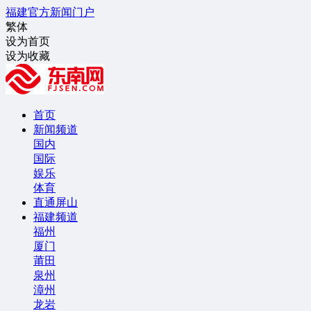
福建官方新闻门户
繁体
设为首页
设为收藏
首页
新闻频道
国内
国际
娱乐
体育
直通屏山
福建频道
福州
厦门
莆田
泉州
漳州
龙岩