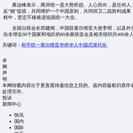
蔡达峰表示，两岸统一是大势所趋、人心所向，是任何人
反“独”促统，共同维护一个中国原则，共同捍卫二战胜利成
程中，坚定不移推进祖国统一大业。
全国台联会长郑建闽，中国驻塞尔维亚大使李明，以及外
自全球近60个国家和地区的80余家统促会及相关组织共400
关键词：
和平统一
塞尔维亚
华侨华人
中国式现代化
本
网
声
明
本网转载内容出于更直观传递信息之目的。该内容版权归原作
处理完毕。
投诉
新闻中心
快讯
国内
国际