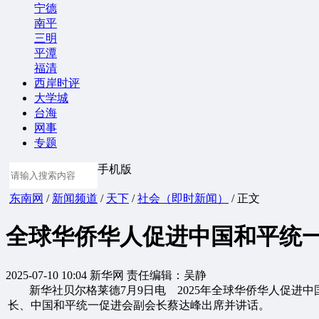
宁德
南平
三明
平潭
福清
西岸时评
大学城
台海
网事
专题
手机版
东南网
/
新闻频道
/
天下
/
社会（即时新闻）
/ 正文
全球华侨华人促进中国和平统
2025-07-10 10:04
新华网
责任编辑：吴静
新华社贝尔格莱德7月9日电 2025年全球华侨华人促进
长、中国和平统一促进会副会长蔡达峰出席并讲话。