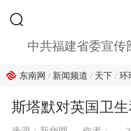
中共福建省委宣传
东南网
/
新闻频道
/
天下
/
环
斯塔默对英国卫生
来源：新华网
作者：
2