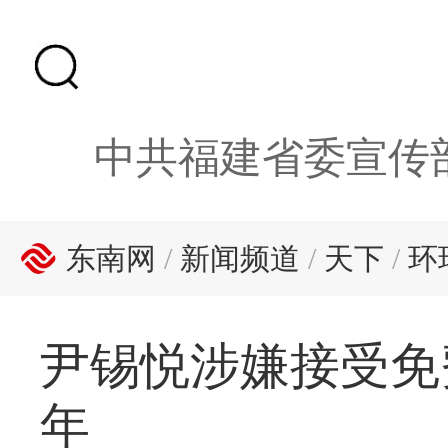
中共福建省委宣传
东南网
/
新闻频道
/
天下
/
环
尹锡悦涉嫌接受免
年