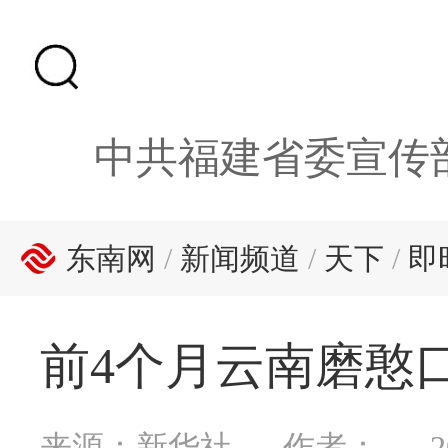
中共福建省委宣传
东南网
/
新闻频道
/
天下
/
即
前4个月云南磨憨
来源：新华社
作者：
2