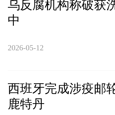
乌反腐机构称破获洗
中
2026-05-12
西班牙完成涉疫邮轮
鹿特丹