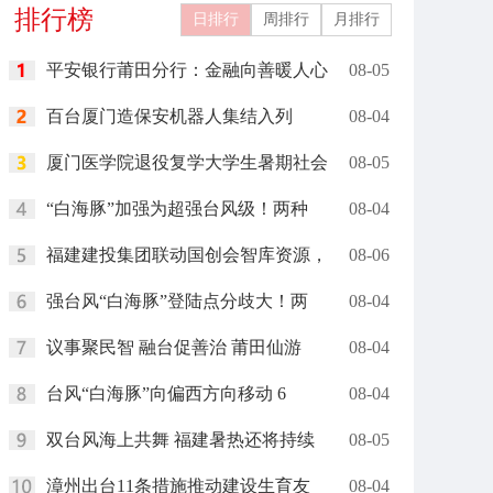
排行榜
日排行
周排行
月排行
平安银行莆田分行：金融向善暖人心
08-05
百台厦门造保安机器人集结入列
08-04
厦门医学院退役复学大学生暑期社会
08-05
“白海豚”加强为超强台风级！两种
08-04
福建建投集团联动国创会智库资源，
08-06
强台风“白海豚”登陆点分歧大！两
08-04
议事聚民智 融台促善治 莆田仙游
08-04
台风“白海豚”向偏西方向移动 6
08-04
双台风海上共舞 福建暑热还将持续
08-05
漳州出台11条措施推动建设生育友
08-04