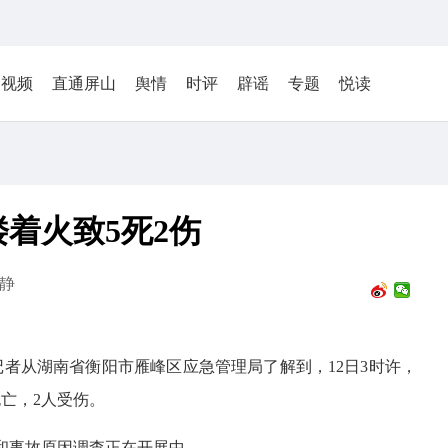
视频
直通屏山
舆情
时评
辟谣
专题
悦读
着火致5死2伤
静
记者从湖南省衡阳市雁峰区应急管理局了解到，12日3时许，
亡，2人受伤。
和事故原因调查正在开展中。