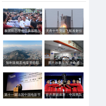
泰国前总理他信获假释出
天舟十号货运飞船发射任
狱
务取得圆满成功
智利首都圣地亚哥掠影
图片故事丨为“生命通
道”点亮一束光
第十一届法国中国电影节
世乒赛团体赛：中国男队
在巴黎开幕
夺冠