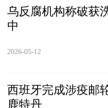
乌反腐机构称破获洗
中
2026-05-12
西班牙完成涉疫邮轮
鹿特丹