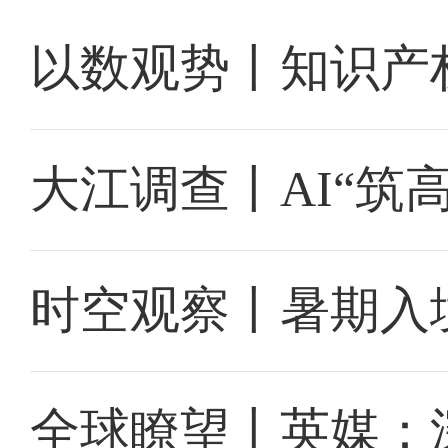
以数观势丨知识产
大江调查丨AI“筑
时空观察丨暑期入
全球瞭望丨英媒：