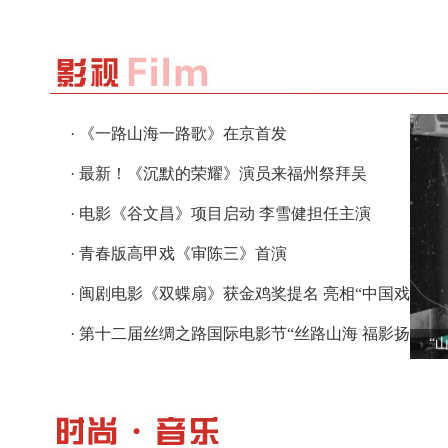
· 《一路山海一路歌》在京首发
· 最新！《沉默的荣耀》演员来福州祭拜吴
石！“您的名字有人知晓！”
· 电影《谷文昌》项目启动 李雪健担任主演
· 青春版高甲戏《审陈三》首演
· 闽剧电影《双蝶扇》获金鸡奖提名 亮相“中国戏
曲文化周”
· 第十二届丝绸之路国际电影节“丝路山海 福影扬
“
帆”有福电影交流活动举办