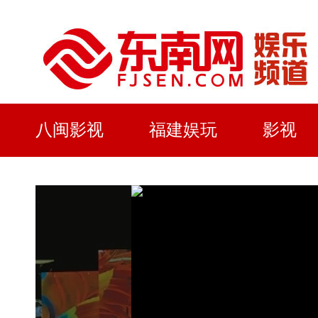
八闽影视
福建娱玩
影视