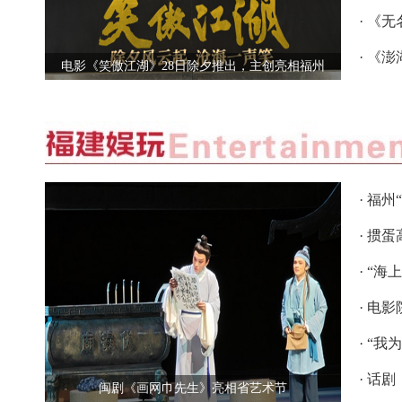
节“最
· 《
· 《
​电影《笑傲江湖》28日除夕推出，主创亮相福州
勇猛
· 福
· 掼
· “
· 电
· “
· 话
闽剧《画网巾先生》亮相省艺术节