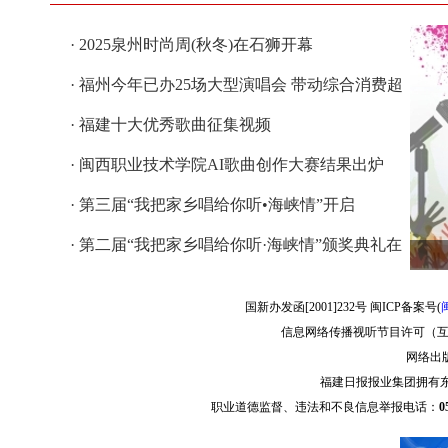
· 2025泉州时尚周(秋冬)在石狮开幕
· 福州今年已办25场大型演唱会 带动综合消费超
53亿元
· 福建十大优秀歌曲征集视频
· 闽西职业技术学院AI歌曲创作大赛结果出炉
· ​第三届“我把家乡唱给你听•海峡情”开启
· 第二届“我把家乡唱给你听·海峡情”颁奖典礼在
福州举行
国新办发函[2001]232号 闽ICP备案号(
闽
信息网络传播视听节目许可（互联
网络出版
福建日报报业集团拥有
职业道德监督、违法和不良信息举报电话：
0