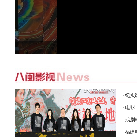
· 纪
· 电
· 戏
月乡情
· 福