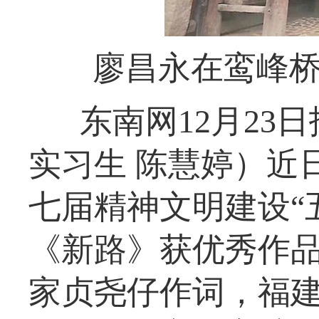
廖昌永在鸾峰桥
东南网12月23
实习生 陈慧婷）
近
七届精神文明建设“
《新路》获优秀作
家贞尧仔作词，福