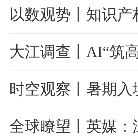
以数观势丨知识产
大江调查丨AI“筑
时空观察丨暑期入
全球瞭望丨英媒：