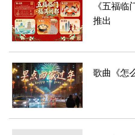
《五福临
推出
歌曲《怎