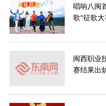
唱响八闽
歌”征歌
闽西职业
赛结果出