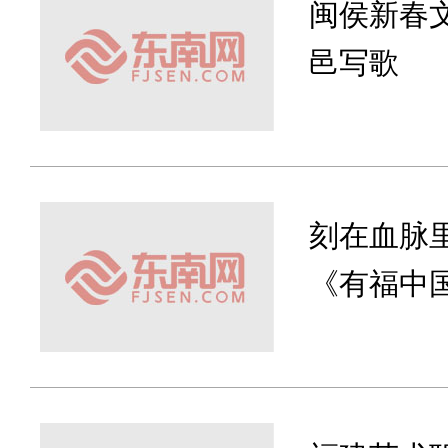
闽侯新春
邑写歌
刻在血脉
《有福中