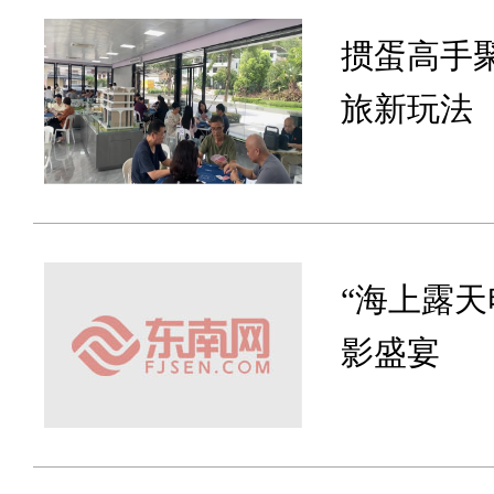
掼蛋高手
旅新玩法
“海上露
影盛宴