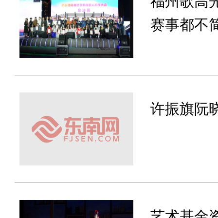
福州歌高
赛事都不
许振旗阮
艺术基金