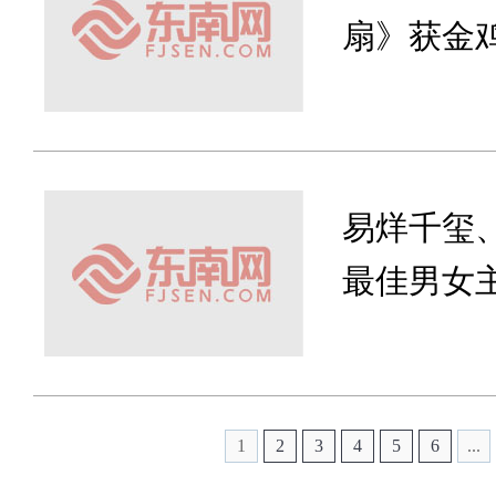
扇》获金鸡
易烊千玺
最佳男女
1
2
3
4
5
6
...