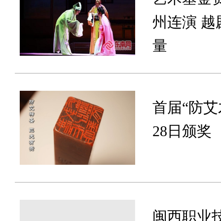
州连演 
量
首届“防
28日颁奖
闽西职业技