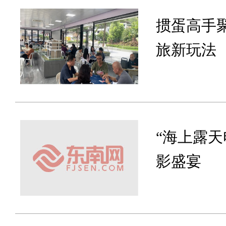
掼蛋高手
旅新玩法
“海上露
影盛宴