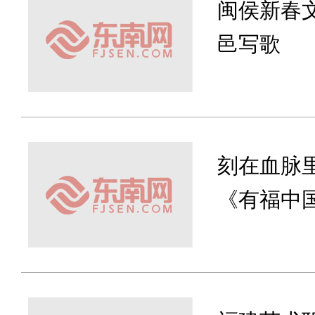
闽侯新春
邑写歌
刻在血脉
《有福中