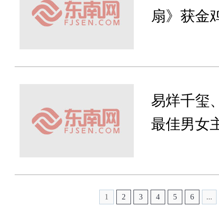
扇》获金鸡
易烊千玺
最佳男女
1
2
3
4
5
6
...