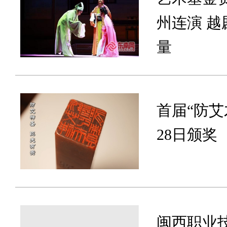
州连演 
量
首届“防
28日颁奖
闽西职业技