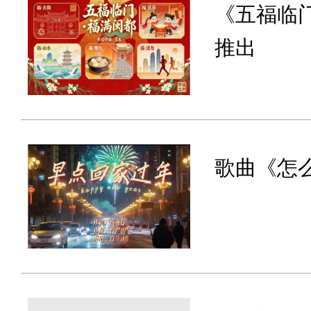
《五福临
推出
歌曲《怎