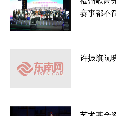
福州歌高
赛事都不
许振旗阮
艺术基金