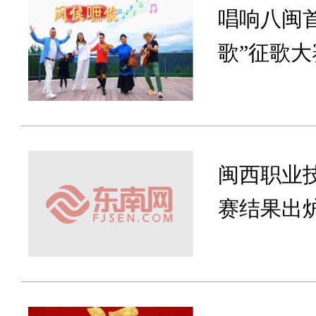
唱响八闽
歌”征歌
闽西职业
赛结果出