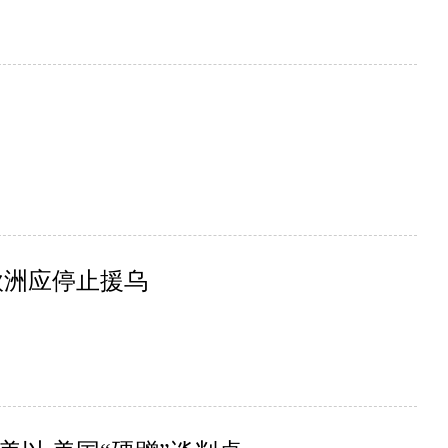
欧洲应停止援乌