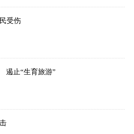
平民受伤
 遏止“生育旅游”
击