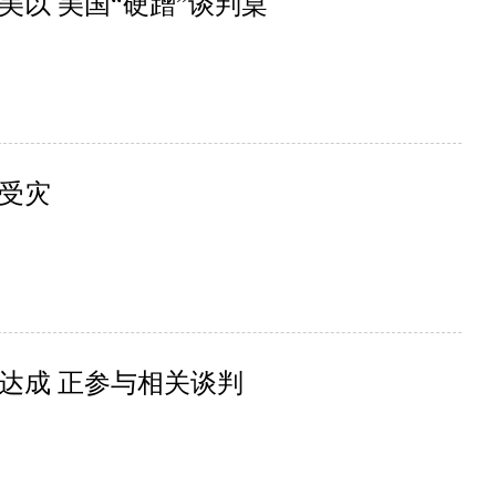
以 美国“硬蹭”谈判桌
人受灾
达成 正参与相关谈判