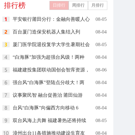
排行榜
日排行
周排行
月排行
平安银行莆田分行：金融向善暖人心
08-05
百台厦门造保安机器人集结入列
08-04
厦门医学院退役复学大学生暑期社会
08-05
“白海豚”加强为超强台风级！两种
08-04
福建建投集团联动国创会智库资源，
08-06
强台风“白海豚”登陆点分歧大！两
08-04
议事聚民智 融台促善治 莆田仙游
08-04
台风“白海豚”向偏西方向移动 6
08-04
双台风海上共舞 福建暑热还将持续
08-05
漳州出台11条措施推动建设生育友
08-04