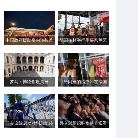
中国政府援助委内瑞拉首
德国柏林举行手摇风琴艺
批紧急人道主义救灾物资
术节
启运
罗马：博物馆度周日
《给阿嬷的情书》在法国
巴黎首映
菲参议院启动对副总统莎
外交部组织驻华使节观看
拉·杜特尔特的弹劾审判
电影《给阿嬷的情书》