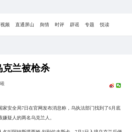
视频
直通屏山
舆情
时评
辟谣
专题
悦读
乌克兰被枪杀
曦
国家安全局7日在官网发布消息称，乌执法部门找到了6月底
该嫌疑人的两名乌克兰人。
名叫阿纳斯塔西娅·别列佐夫斯卡，7月1日入境乌克兰后便