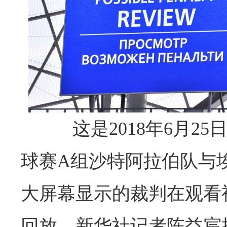
这是2018年6月25
球赛A组沙特阿拉伯队与
大屏幕显示的裁判在观看
回放。新华社记者陈益宸