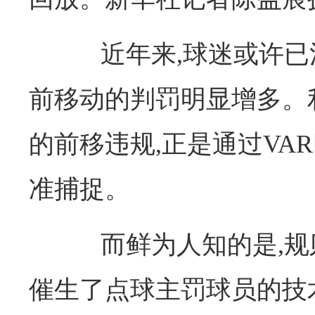
近年来,球迷或许已注
前移动的判罚明显增多。
的前移违规,正是通过VA
准捕捉。
而鲜为人知的是,规
催生了点球主罚球员的技