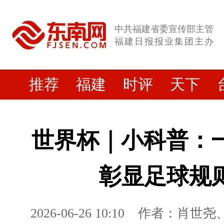
中共福建省委宣传部主管
福建日报报业集团主办
推荐
福建
时评
天下
世界杯｜小科普：
彰显足球规
2026-06-26 10:10
作者：肖世尧