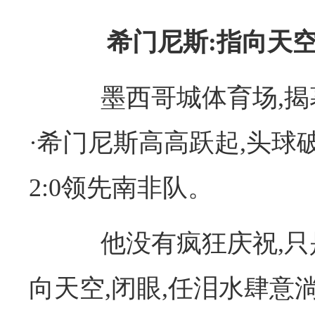
希门尼斯:指向天
墨西哥城体育场,揭幕
·希门尼斯高高跃起,头球
2:0领先南非队。
他没有疯狂庆祝,只是
向天空,闭眼,任泪水肆意