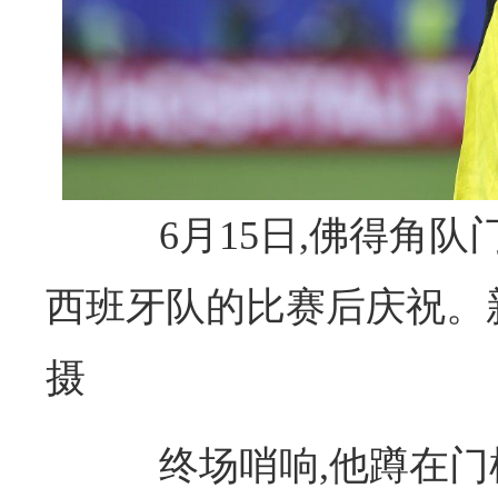
6月15日,佛得角队
西班牙队的比赛后庆祝。
摄
终场哨响,他蹲在门柱