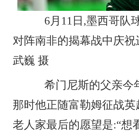
6月11日,墨西哥队
对阵南非的揭幕战中庆祝
武巍 摄
希门尼斯的父亲今年3
那时他正随富勒姆征战英
老人家最后的愿望是:“想