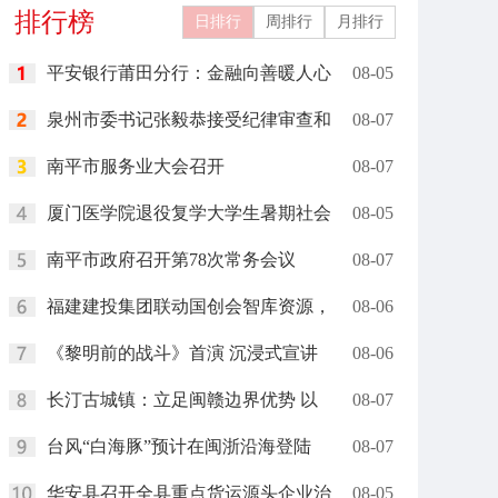
排行榜
日排行
周排行
月排行
平安银行莆田分行：金融向善暖人心
08-05
泉州市委书记张毅恭接受纪律审查和
08-07
南平市服务业大会召开
08-07
厦门医学院退役复学大学生暑期社会
08-05
南平市政府召开第78次常务会议
08-07
福建建投集团联动国创会智库资源，
08-06
《黎明前的战斗》首演 沉浸式宣讲
08-06
长汀古城镇：立足闽赣边界优势 以
08-07
台风“白海豚”预计在闽浙沿海登陆
08-07
华安县召开全县重点货运源头企业治
08-05