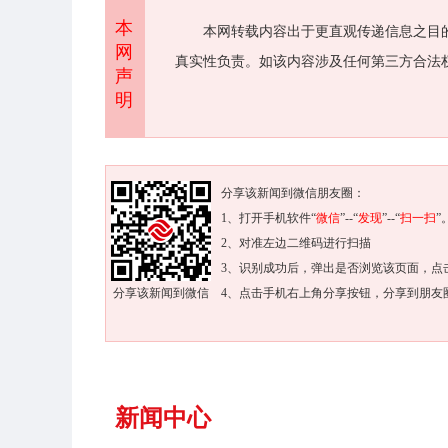
本
本网转载内容出于更直观传递信息之目
网
真实性负责。如该内容涉及任何第三方合法
声
明
分享该新闻到微信朋友圈：
1、打开手机软件“
微信
”--“
发现
”--“
扫一扫
”
2、对准左边二维码进行扫描
3、识别成功后，弹出是否浏览该页面，点
分享该新闻到微信
4、点击手机右上角分享按钮，分享到朋友
新闻中心