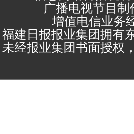
广播电视节目制作
增值电信业务经营
福建日报报业集团拥有
未经报业集团书面授权