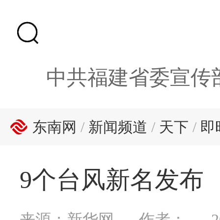
中共福建省委宣传
东南网
/
新闻频道
/
天下
/
即
9个台风新名发布
来源：新华网
作者：
2