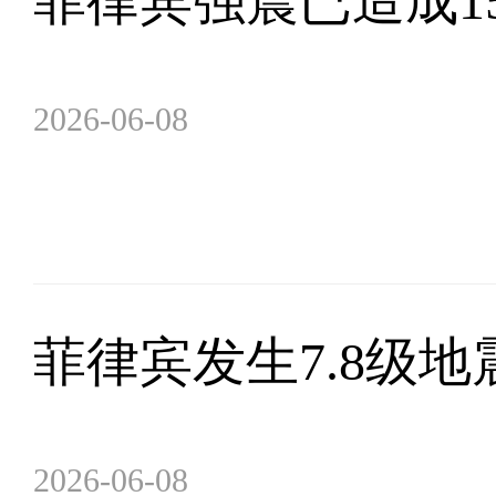
菲律宾强震已造成15
2026-06-08
菲律宾发生7.8级地
2026-06-08