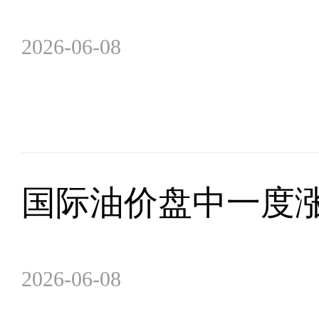
2026-06-08
国际油价盘中一度涨
2026-06-08