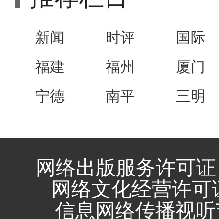
新闻
时评
国际
福建
福州
厦门
宁德
南平
三明
网络出版服务许可证 
网络文化经营许可证 闽
信息网络传播视听节