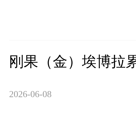
刚果（金）埃博拉累
2026-06-08