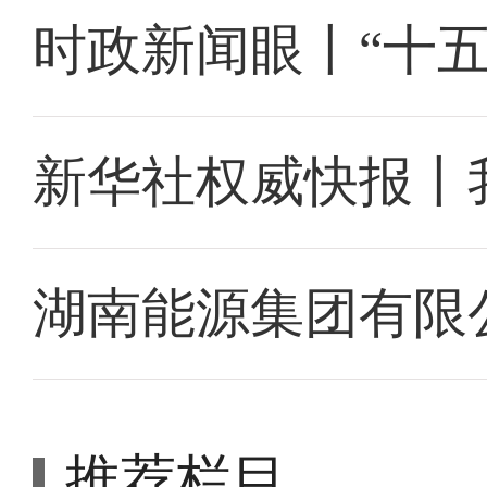
时政新闻眼丨“十
新华社权威快报丨
湖南能源集团有限
推荐栏目