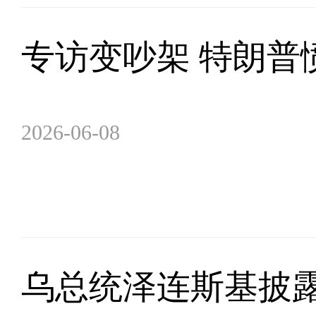
专访变吵架 特朗普
2026-06-08
乌总统泽连斯基披