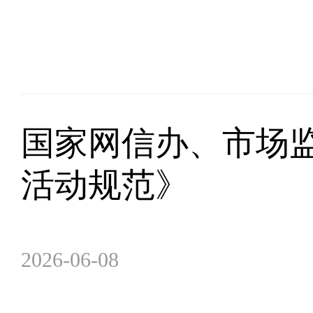
国家网信办、市场
活动规范》
2026-06-08