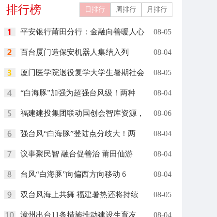
排行榜
完成
日排行
周排行
月排行
平安银行莆田分行：金融向善暖人心
08-05
百台厦门造保安机器人集结入列
08-04
厦门医学院退役复学大学生暑期社会
08-05
“白海豚”加强为超强台风级！两种
08-04
福建建投集团联动国创会智库资源，
08-06
强台风“白海豚”登陆点分歧大！两
08-04
议事聚民智 融台促善治 莆田仙游
08-04
台风“白海豚”向偏西方向移动 6
08-04
双台风海上共舞 福建暑热还将持续
08-05
漳州出台11条措施推动建设生育友
08-04