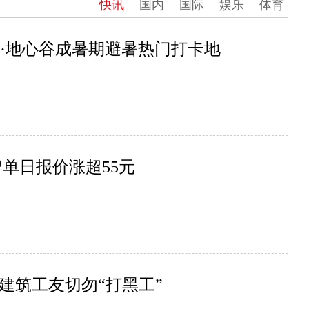
快讯
国内
国际
娱乐
体育
清江·地心谷成暑期避暑热门打卡地
单日报价涨超55元
建筑工友切勿“打黑工”