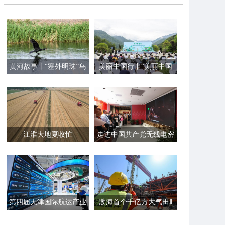
黄河故事丨“塞外明珠”乌
美丽中国行丨“美丽中国
梁素海的生态蝶变
行之探访国家公园”集中
采访启动
江淮大地夏收忙
走进中国共产党无线电密
码通信工作诞生地历史陈
列展
第四届天津国际航运产业
渤海首个千亿方大气田Ⅱ
博览会开幕
期开发项目主体结构建造