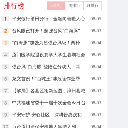
排行榜
完成
日排行
周排行
月排行
平安银行莆田分行：金融向善暖人心
08-05
台风眼已打开！超强台风“白海豚”
08-03
“白海豚”加强为超强台风级！两种
08-04
厦门医学院退役复学大学生暑期社会
08-05
强台风“白海豚”登陆点分歧大！两
08-04
龙文首例！“百吨王”涉危险作业罪
08-03
【解局】各县区绘新蓝图，漳州县域
08-03
中共福建省委十一届十次全会今日召
08-03
平安守护 安心社区｜深耕普惠践初
08-03
百台厦门造保安机器人集结入列
08-04