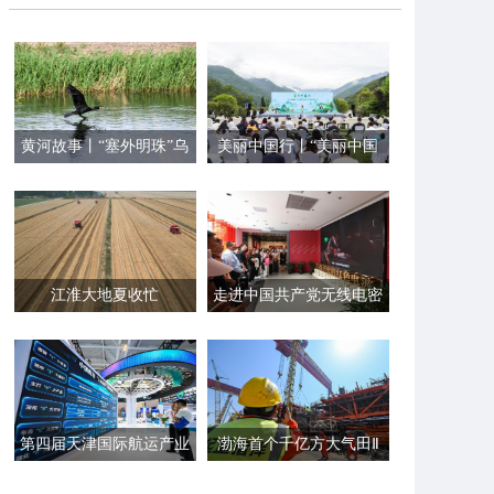
黄河故事丨“塞外明珠”乌
美丽中国行丨“美丽中国
梁素海的生态蝶变
行之探访国家公园”集中
采访启动
江淮大地夏收忙
走进中国共产党无线电密
码通信工作诞生地历史陈
列展
第四届天津国际航运产业
渤海首个千亿方大气田Ⅱ
博览会开幕
期开发项目主体结构建造