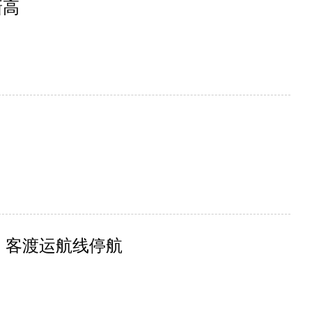
新高
闭 客渡运航线停航