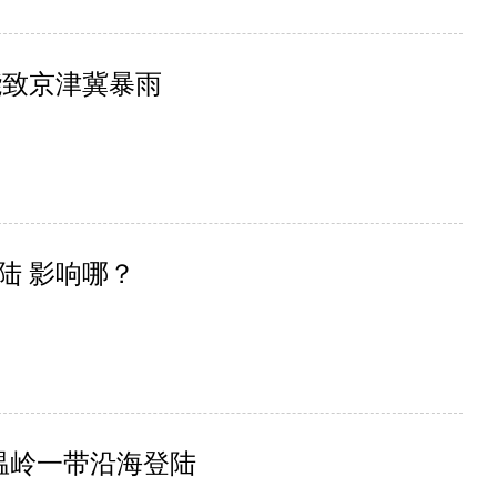
能致京津冀暴雨
陆 影响哪？
温岭一带沿海登陆