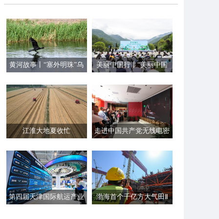
黄河故事丨“塞外明珠”乌
美丽中国行丨“美丽中国
梁素海的生态蝶变
行之探访国家公园”集中
采访启动
江淮大地夏收忙
走进中国共产党无线电密
码通信工作诞生地历史陈
列展
第四届天津国际航运产业
渤海首个千亿方大气田Ⅱ
博览会开幕
期开发项目主体结构建造