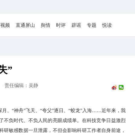
视频
直通屏山
舆情
时评
辟谣
专题
悦读
”​
责任编辑：吴静
月、“神舟”飞天、“夸父”逐日、“蛟龙”入海……近年来，我
了不负时代、不负人民的亮眼成绩单。在科技竞争日益激烈
科研敏感数据一旦泄露，不但会影响科研工作者自身前途，