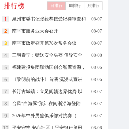
排行榜
完成
日排行
周排行
月排行
泉州市委书记张毅恭接受纪律审查和
08-07
南平市服务业大会召开
08-07
南平市政府召开第78次常务会议
08-07
三明泰宁：赠送安全头盔 倡导安全
08-08
福建建投集团联动国创会智库资源，
08-06
《黎明前的战斗》首演 沉浸式宣讲
08-06
长汀古城镇：立足闽赣边界优势 以
08-07
台风“白海豚”预计在闽浙沿海登陆
08-07
2026年中外男篮俱乐部对抗赛（
08-07
平安守护 安心社区｜平安银行莆田
08-06