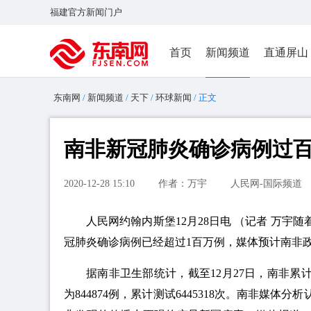
福建官方新闻门户
首页
新闻频道
直通屏山
东南网
/
新闻频道
/
天下
/
环球新闻
/ 正文
南非新冠肺炎确诊病例过百
2020-12-28 15:10
作者：万宇
人民网-国际频道
人民网约翰内斯堡12月28日电 （记者 万
冠肺炎确诊病例已经超过1百万例，媒体预计南非
据南非卫生部统计，截至12月27日，南非累计确
为844874例，累计测试6445318次。南非媒