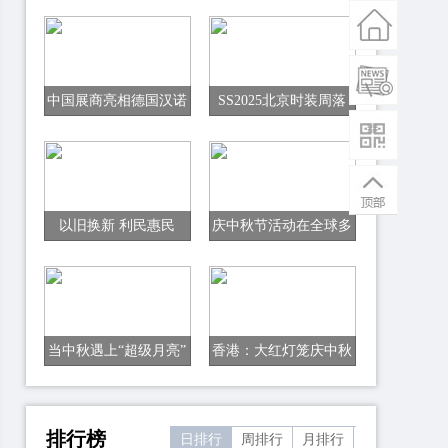
中国展商亮相德国汉诺
SS2025北京时装周落
威国际交通运输博览会
幕
以旧换新 利民惠民
庆中秋节活动在全球多
国举办
当中秋遇上“超级月亮”
香港：大红灯笼庆中秋
排行榜
日排行
周排行
月排行