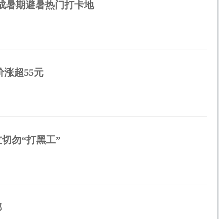
谷成暑期避暑热门打卡地
涨超55元
切勿“打黑工”
部