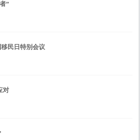
者”
国移民日特别会议
应对
”