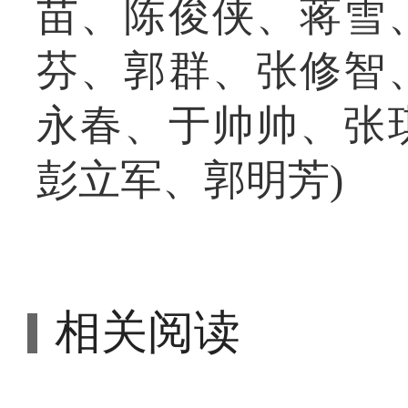
苗、陈俊侠、蒋雪
芬、郭群、张修智
永春、于帅帅、张
彭立军、郭明芳)
相关阅读