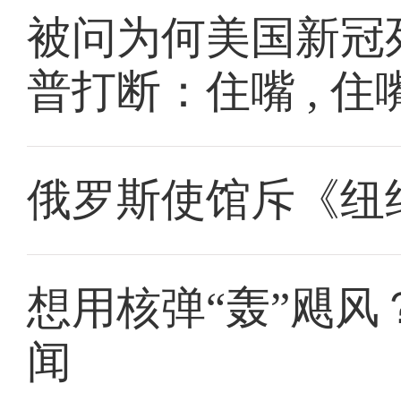
被问为何美国新冠
普打断：住嘴 , 
俄罗斯使馆斥《纽
想用核弹“轰”飓
闻