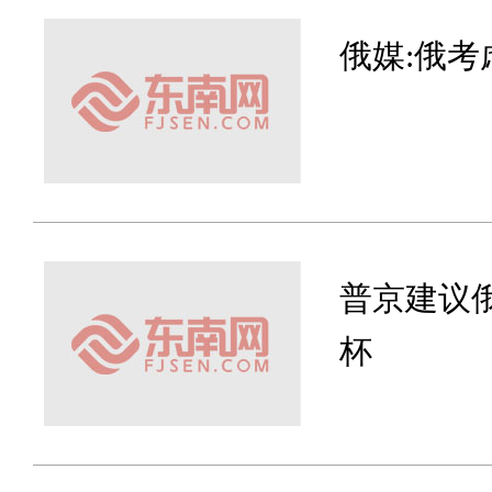
俄媒:俄
普京建议
杯