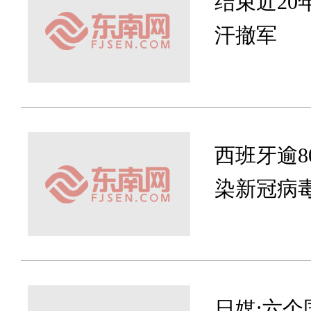
结束近20
汗撤军
西班牙逾8
染新冠病
日媒:六