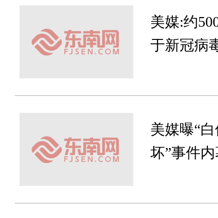
美媒:约5
于新冠病
美媒曝“
坏”事件内