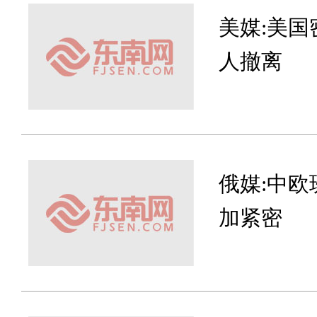
美媒:美国
人撤离
俄媒:中
加紧密