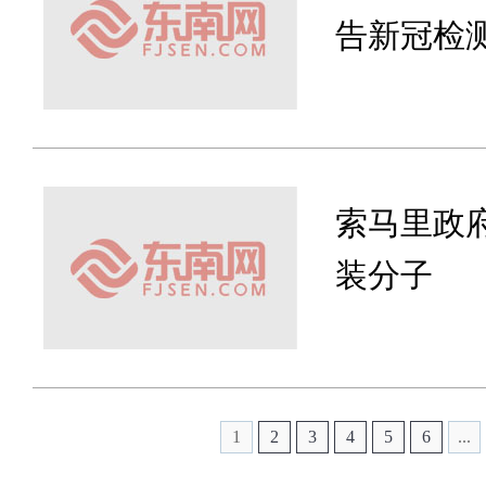
告新冠检
索马里政府
装分子
1
2
3
4
5
6
...