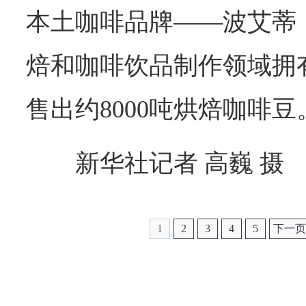
本土咖啡品牌——波艾蒂
焙和咖啡饮品制作领域拥有
售出约8000吨烘焙咖啡豆
新华社记者 高巍 摄
1
2
3
4
5
下一页