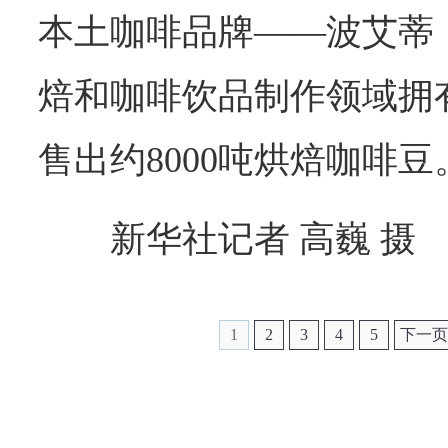
本土咖啡品牌——波艾蒂
焙和咖啡饮品制作领域拥有
售出约8000吨烘焙咖啡豆
新华社记者 高巍 摄
1
2
3
4
5
下一页