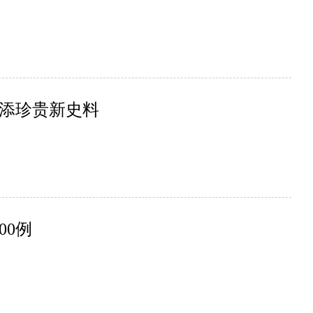
添珍贵新史料
00例