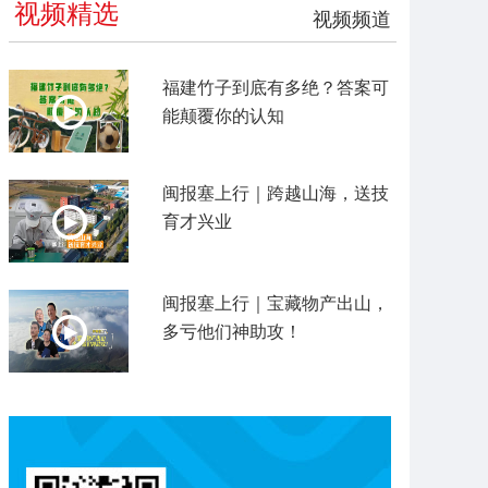
视频精选
视频频道
福建竹子到底有多绝？答案可
能颠覆你的认知
闽报塞上行｜跨越山海，送技
育才兴业
闽报塞上行｜宝藏物产出山，
多亏他们神助攻！