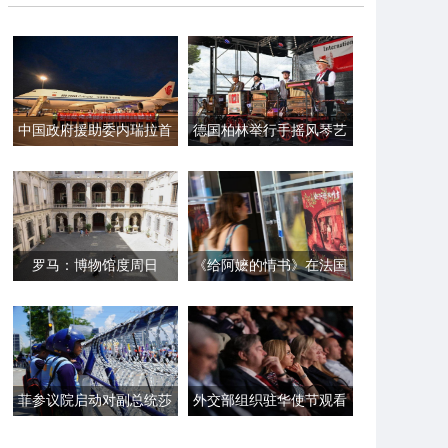
中国政府援助委内瑞拉首
德国柏林举行手摇风琴艺
批紧急人道主义救灾物资
术节
启运
罗马：博物馆度周日
《给阿嬷的情书》在法国
巴黎首映
菲参议院启动对副总统莎
外交部组织驻华使节观看
拉·杜特尔特的弹劾审判
电影《给阿嬷的情书》