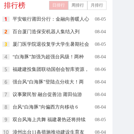
排行榜
日排行
周排行
月排行
平安银行莆田分行：金融向善暖人心
08-05
百台厦门造保安机器人集结入列
08-04
厦门医学院退役复学大学生暑期社会
08-05
“白海豚”加强为超强台风级！两种
08-04
福建建投集团联动国创会智库资源，
08-06
强台风“白海豚”登陆点分歧大！两
08-04
议事聚民智 融台促善治 莆田仙游
08-04
台风“白海豚”向偏西方向移动 6
08-04
双台风海上共舞 福建暑热还将持续
08-05
漳州出台11条措施推动建设生育友
08-04