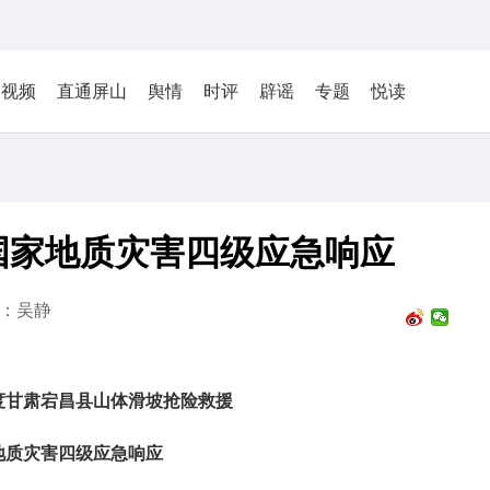
视频
直通屏山
舆情
时评
辟谣
专题
悦读
国家地质灾害四级应急响应
：吴静
度甘肃宕昌县山体滑坡抢险救援
地质灾害四级应急响应