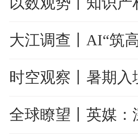
以数观势丨知识产
大江调查丨AI“筑
时空观察丨暑期入
全球瞭望丨英媒：