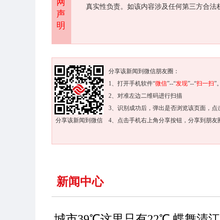
网
真实性负责。如该内容涉及任何第三方合法
声
明
分享该新闻到微信朋友圈：
1、打开手机软件“
微信
”--“
发现
”--“
扫一扫
”
2、对准左边二维码进行扫描
3、识别成功后，弹出是否浏览该页面，点
分享该新闻到微信
4、点击手机右上角分享按钮，分享到朋友
新闻中心
城市39℃这里只有22℃ 蝶舞