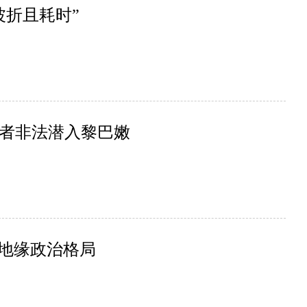
波折且耗时”
者非法潜入黎巴嫩
美地缘政治格局