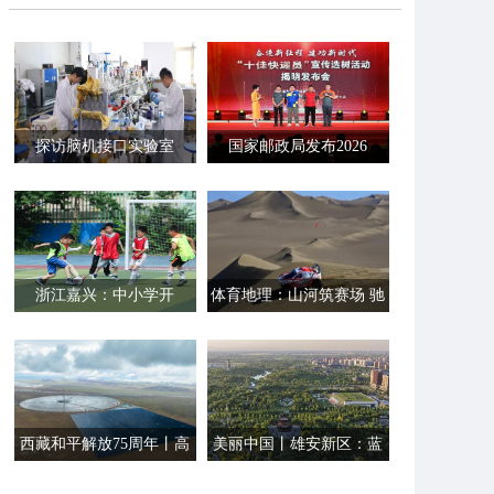
探访脑机接口实验室
国家邮政局发布2026
年“十佳快递员”
浙江嘉兴：中小学开
体育地理：山河筑赛场 驰
展“一校多品”主题活动
骋见新疆
西藏和平解放75周年丨高
美丽中国丨雄安新区：蓝
原逐绿电 西藏大力发展清
绿交织的“未来之城”