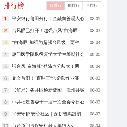
排行榜
洁能源
日排行
周排行
月排行
平安银行莆田分行：金融向善暖人心
08-05
台风眼已打开！超强台风“白海豚”
08-03
“白海豚”加强为超强台风级！两种
08-04
厦门医学院退役复学大学生暑期社会
08-05
强台风“白海豚”登陆点分歧大！两
08-04
龙文首例！“百吨王”涉危险作业罪
08-03
【解局】各县区绘新蓝图，漳州县域
08-03
中共福建省委十一届十次全会今日召
08-03
平安守护 安心社区｜深耕普惠践初
08-03
百台厦门造保安机器人集结入列
08-04