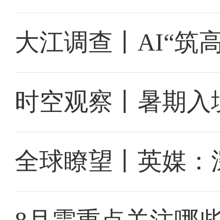
大江调查丨AI“筑
时空观察丨暑期入
全球瞭望丨英媒：