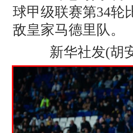
球甲级联赛第34轮
敌皇家马德里队。
新华社发(胡安