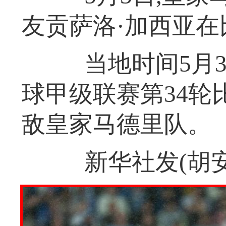
友贡萨洛·加西亚
当地时间5月3日,
球甲级联赛第34轮
敌皇家马德里队。
新华社发(胡安