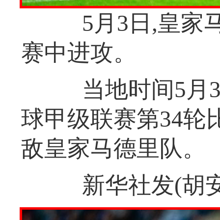
5月3日,皇家马
赛中进攻。
当地时间5月3日,
球甲级联赛第34轮
敌皇家马德里队。
新华社发(胡安