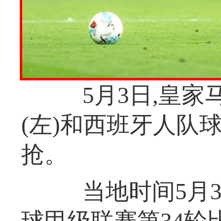
5月3日,皇家马
(左)和西班牙人队
抢。
当地时间5月3日,