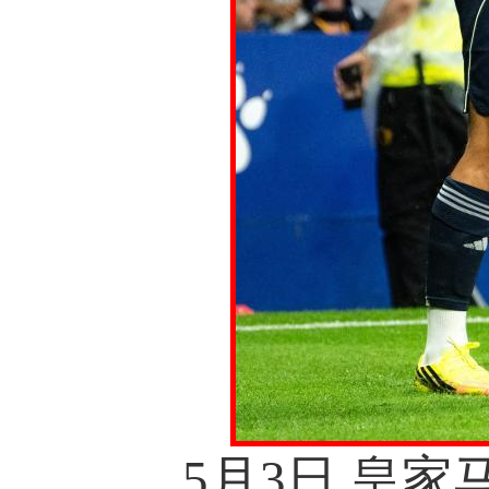
5月3日,皇家马