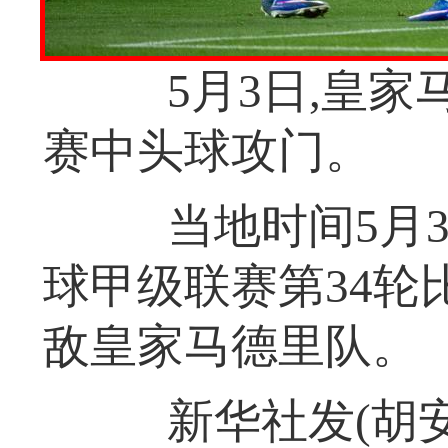
5月3日,皇家马
赛中头球攻门。
当地时间5月3日,
球甲级联赛第34轮
敌皇家马德里队。
新华社发(胡安