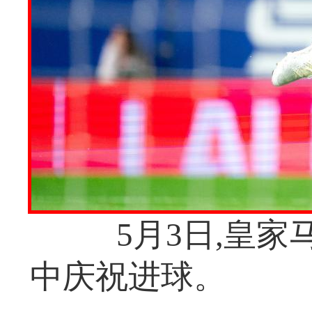
5月3日,皇家
中庆祝进球。