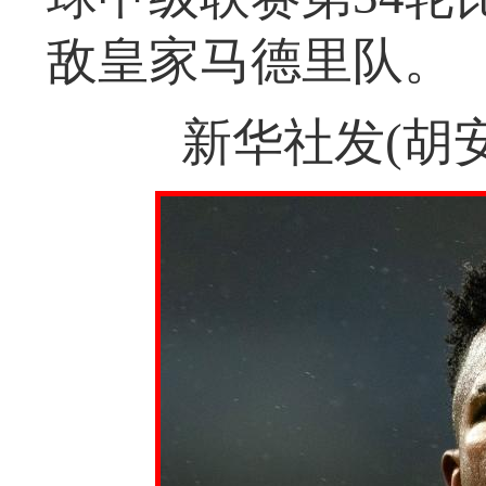
敌皇家马德里队。
新华社发(胡安