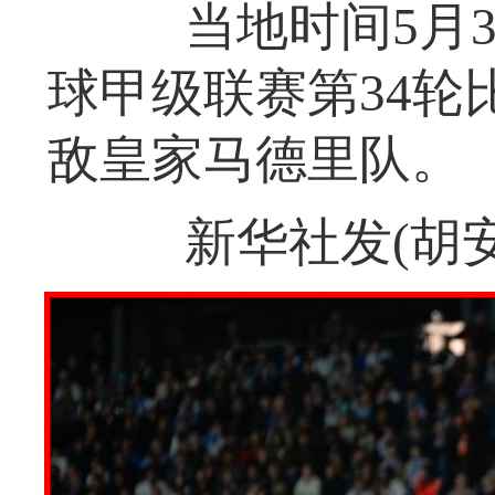
当地时间5月3日,
球甲级联赛第34轮
敌皇家马德里队。
新华社发(胡安