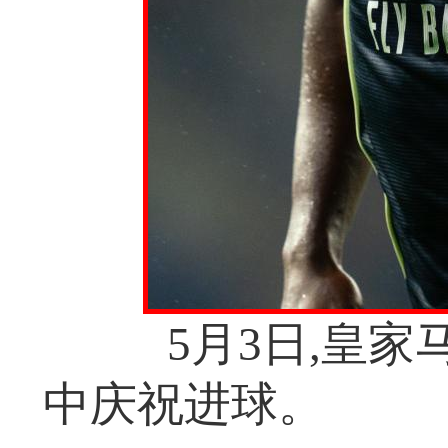
5月3日,皇家
中庆祝进球。