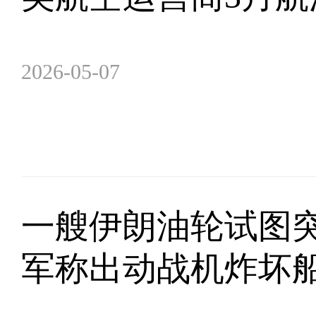
2026-05-07
一艘伊朗油轮试图突
军称出动战机炸坏