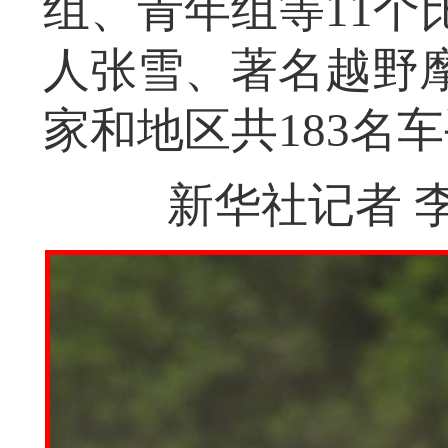
组、青年组等11个
人张雪、著名越野
家和地区共183名
新华社记者 李