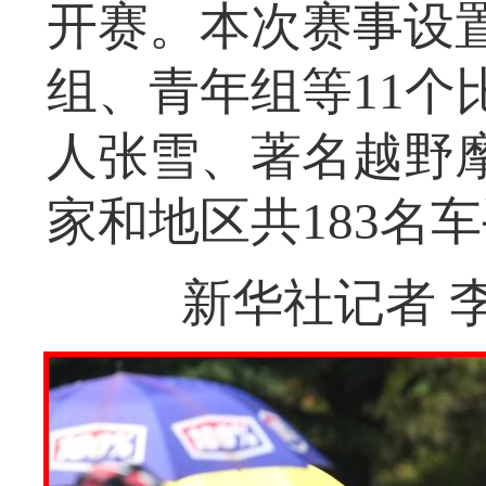
开赛。本次赛事设
组、青年组等11个
人张雪、著名越野
家和地区共183名
新华社记者 李