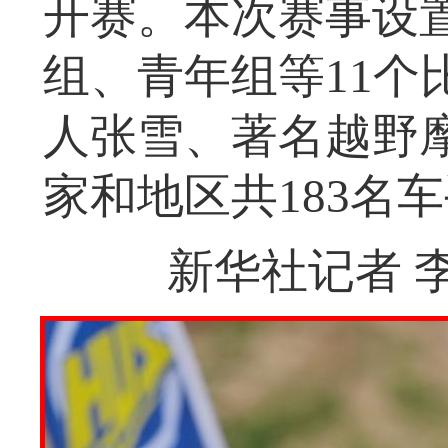
开赛。本次赛事设
组、青年组等11个
人张雪、著名越野
家和地区共183名
新华社记者 李