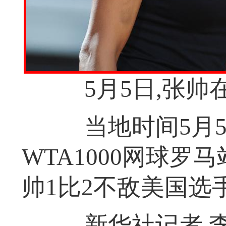
5月5日,张帅
当地时间5月5
WTA1000网球罗
帅1比2不敌美国选
新华社记者 李