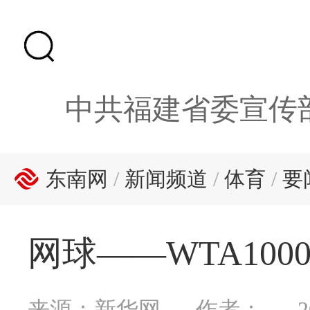
中共福建省委宣传
东南网
/
新闻频道
/
体育
/
要
网球——WTA10
来源：新华网
作者：
2