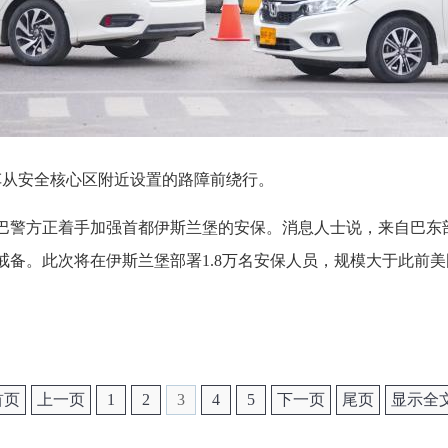
车从安全核心区附近设置的路障前绕行。
，巴警方正着手加强首都伊斯兰堡的安保。消息人士说，来自巴东
戒备。此次将在伊斯兰堡部署1.8万名安保人员，规模大于此前
首页
上一页
1
2
3
4
5
下一页
尾页
显示全