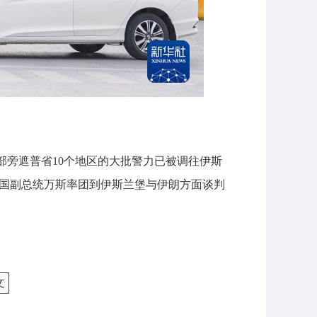
部旁遮普省10个地区的大批警力已被调往伊斯
美国副总统万斯率团到伊斯兰堡与伊朗方面谈判
文