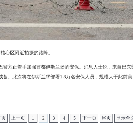
全核心区附近拍摄的路障。
，巴警方正着手加强首都伊斯兰堡的安保。消息人士说，来自巴东
戒备。此次将在伊斯兰堡部署1.8万名安保人员，规模大于此前
首页
上一页
1
2
3
4
5
下一页
尾页
显示全