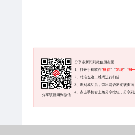
分享该新闻到微信朋友圈：
1、打开手机软件“
微信
”--“
发现
”--“
扫
2、对准左边二维码进行扫描
3、识别成功后，弹出是否浏览该页面
4、点击手机右上角分享按钮，分享到
分享该新闻到微信