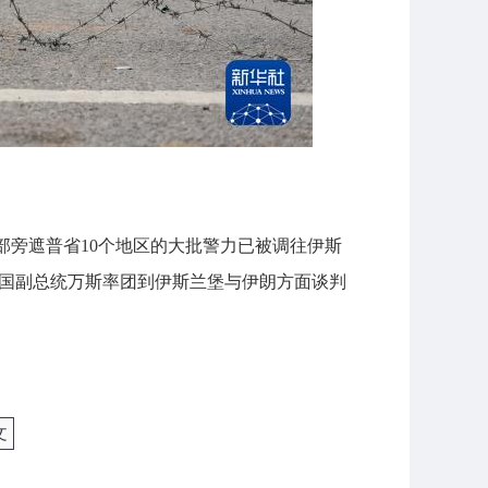
部旁遮普省10个地区的大批警力已被调往伊斯
美国副总统万斯率团到伊斯兰堡与伊朗方面谈判
文