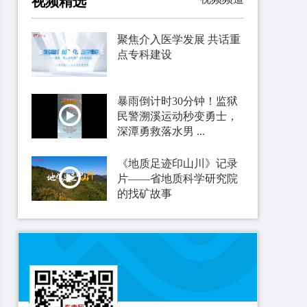
视频精选
聚焦介入医学发展 共话重
点专科建设
暴雨倒计时30分钟！监狱
民警溯溪运动秒变勇士，
深潭勇救落水男 ...
《地质足迹印山川》记录
片——省地质科学研究院
的找矿故事