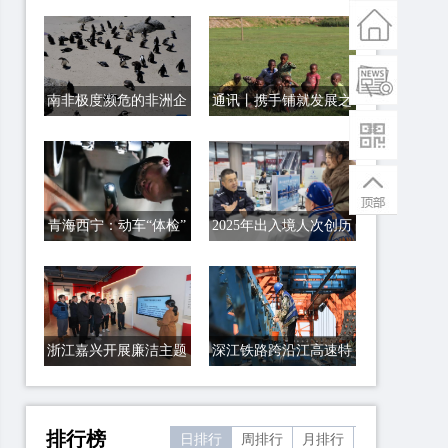
南非极度濒危的非洲企
通讯丨携手铺就发展之
鹅正面临禽流感威胁
路——访中卢企业共建
卢旺达道路升级项目
青海西宁：动车“体检”
2025年出入境人次创历
备战春运
史新高
浙江嘉兴开展廉洁主题
深江铁路跨沿江高速特
教育
大桥建设有序推进
排行榜
日排行
周排行
月排行