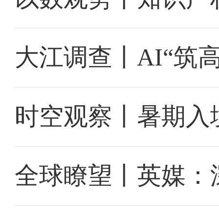
大江调查丨AI“筑
时空观察丨暑期入
全球瞭望丨英媒：